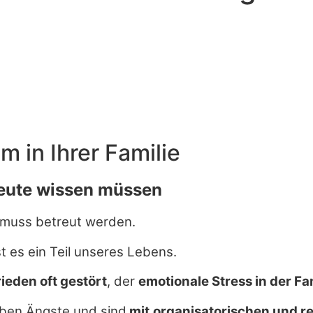
 in Ihrer Familie
reute wissen müssen
– muss betreut werden.
t es ein Teil unseres Lebens.
ieden oft gestört
, der
emotionale Stress in der Fa
aben Ängste und sind
mit
organisatorischen und re