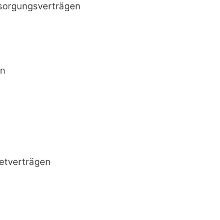
rsorgungsverträgen
en
etverträgen