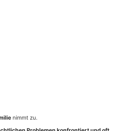
milie
nimmt zu.
chtlichen Problemen konfrontiert und oft